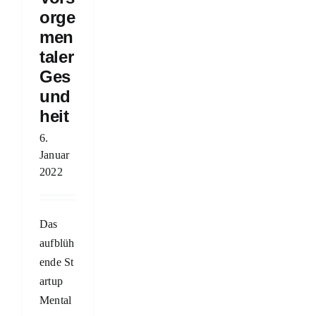
orge
men
taler
Ges
und
heit
6.
Januar
2022
Das
aufblüh
ende St
artup
Mental