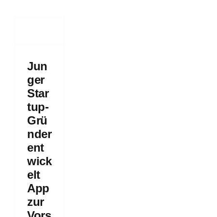
p-
er
kelt
ur
rge
Jun
ler
dheit
ger
geschichten
Star
ps
tup-
Grü
nder
ent
wick
elt
App
zur
Vors