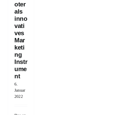
oter
als
inno
vati
ves
Mar
keti
ng
Instr
ume
nt
6.
Januar
2022