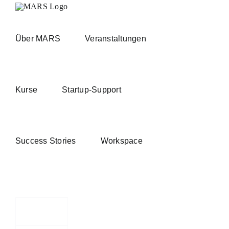
Zum
Inhalt
springen
Über MARS
Veranstaltungen
Kurse
Startup-Support
Success Stories
Workspace
T“
sfinale
-
W