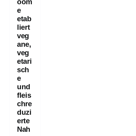
oom
geschichten
e
ps
etab
liert
veg
ane,
veg
etari
sch
e
und
fleis
chre
duzi
erte
Nah