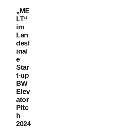
tor
„ME
h
4
LT“
geschichten
im
ps
Lan
desf
inal
e
Star
t-up
BW
Elev
ator
Pitc
h
2024