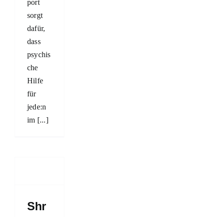
port
sorgt
dafür,
dass
psychis
che
Hilfe
für
jede:n
im [...]
ome
ert
e,
arische
hreduzierte
Shr
ngsmittel