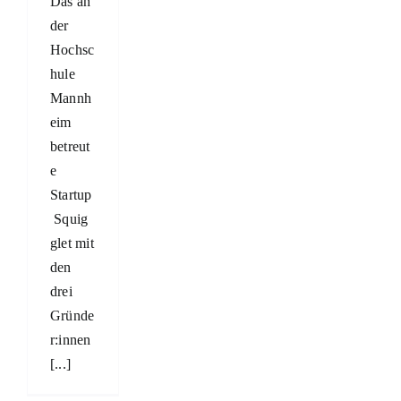
Das an
der
Hochsc
hule
Mannh
eim
betreut
e
Startup
Squig
glet mit
den
drei
Gründe
r:innen
[...]
er