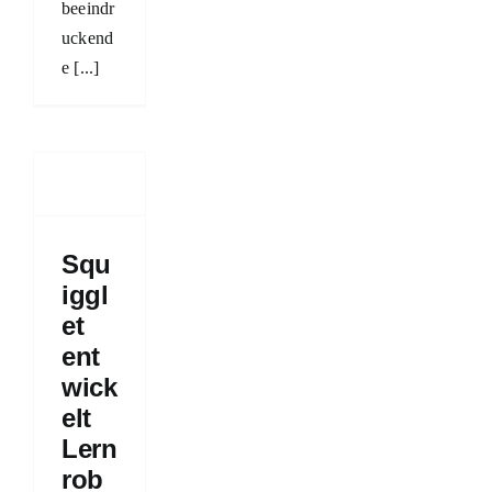
beeindr
uckend
e [...]
glet
kelt
oboter
atives
ting
Squ
ument
iggl
geschichten
et
ps
ent
wick
elt
Lern
rob