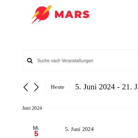
Zum
Inhalt
springen
Veranstal
Veranstaltungen
Bitte
Schlüsselwort
Suche
eingeben.
5. Juni 2024
 - 
21. 
und
Heute
Suche
Datum
nach
Ansichten,
wählen.
Veranstaltungen
Juni 2024
Navigation
Schlüsselwort.
Mi.
5. Juni 2024
5