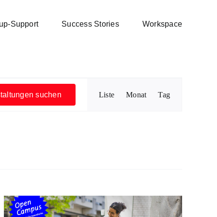
tup-Support
Success Stories
Workspace
Veranstaltung
taltungen suchen
Liste
Monat
Tag
Ansichten-
Navigation