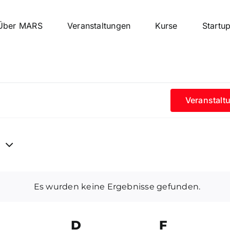
Über MARS
Veranstaltungen
Kurse
Startu
ltungen
Veranstalt
6
Es wurden keine Ergebnisse gefunden.
Hinweis
Mittwoch
D
Donnerstag
F
Freitag