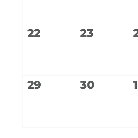
0
0
22
23
Veranstaltungen,
Veranstal
0
0
29
30
1
Veranstaltungen,
Veranstal