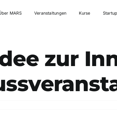
Über MARS
Veranstaltungen
Kurse
Startu
Idee zur In
ussveranst