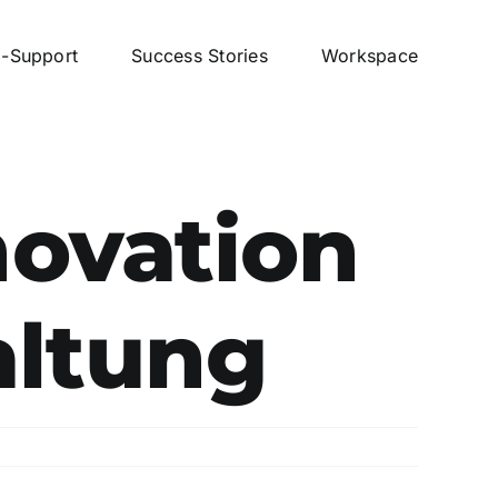
p-Support
Success Stories
Workspace
novation
altung