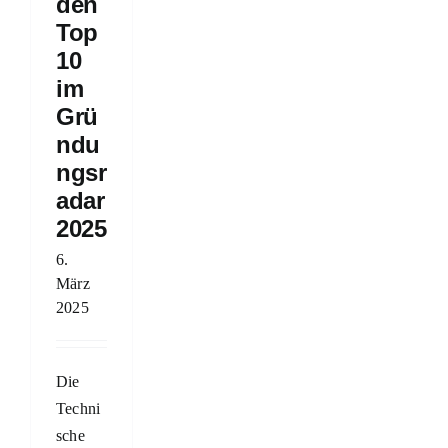
den
Top
10
im
Grü
ndu
ngsr
adar
2025
6.
März
2025
Die
Techni
sche