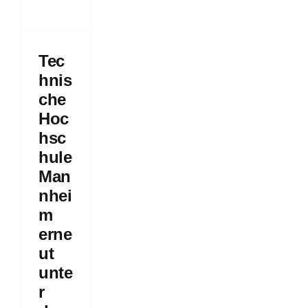
r
10
Tec
ungsradar
hnis
5
che
geschichten
Hoc
hsc
hule
Man
nhei
m
erne
ut
unte
r