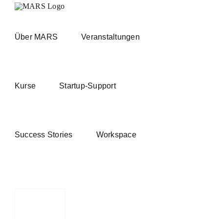
Zum
Inhalt
springen
Über MARS
Veranstaltungen
Kurse
Startup-Support
Success Stories
Workspace
ische
chule
heim
t